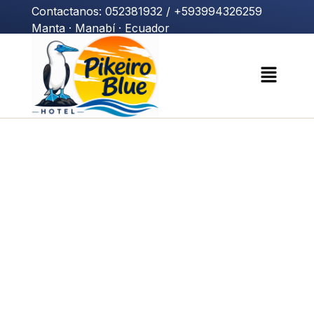
Contactanos: 052381932 / +593994326259
Manta · Manabí · Ecuador